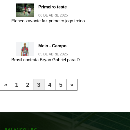
Primeiro teste
06 DE ABRIL 2025
Elenco xavante faz primeiro jogo treino
Meio - Campo
05 DE ABRIL 2025
Brasil contrata Bryan Gabriel para D
«
1
2
3
4
5
»
BALANÇOU F.C.