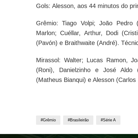
Gols: Alesson, aos 44 minutos do pr
Grêmio: Tiago Volpi; João Pedro 
Marlon; Cuéllar, Arthur, Dodi (Cris
(Pavón) e Braithwaite (André). Téc
Mirassol: Walter; Lucas Ramon, J
(Roni), Danielzinho e José Aldo 
(Matheus Bianqui) e Alesson (Carlos
#Grêmio
#Brasileirão
#Série A