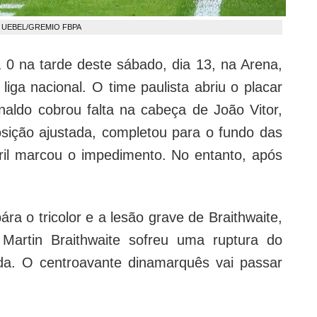
 UEBEL/GREMIO FBPA
 0 na tarde deste sábado, dia 13, na Arena,
iga nacional. O time paulista abriu o placar
inaldo cobrou falta na cabeça de João Vitor,
osição ajustada, completou para o fundo das
aril marcou o impedimento. No entanto, após
ra o tricolor e a lesão grave de Braithwaite,
 Martin Braithwaite sofreu uma ruptura do
da. O centroavante dinamarquês vai passar