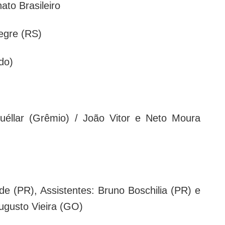
to Brasileiro
egre (RS)
do)
éllar (Grêmio) / João Vitor e Neto Moura
de (PR), Assistentes: Bruno Boschilia (PR) e
ugusto Vieira (GO)